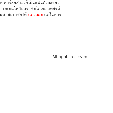
ที่ คาร์ลอส เองก็เป็นแฟนตัวยงของ
ถเล่นให้กับบราซิลได้เลย แต่สิ่งที่
ีมชาติบราซิลได้
แทงบอล
แต่ในทาง
All rights reserved