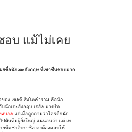
นชอบ แม้ไม่เคย
ผยชื่อนักเตะอังกฤษ ที่เขาชื่นชอบมาก
ลังของ เชลซี สิงโตคำราม คือนัก
งกับนักเตะอังกฤษ เรอัล มาดริด
ทงบอล
แต่เมื่อถูกถามว่าใครคือนัก
ตันทีมผู้ยิ่งใหญ่ แน่นอนว่า แต่ เท
ซ้ายทีมชาติบราซิล คงต้องมอบให้