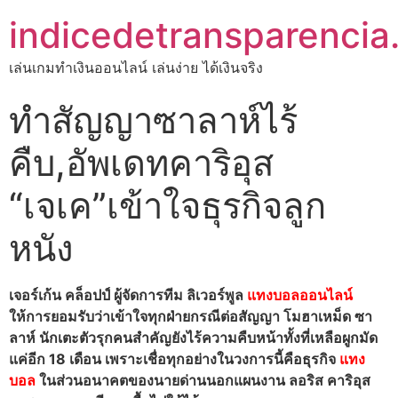
indicedetransparenci
เล่นเกมทำเงินออนไลน์ เล่นง่าย ได้เงินจริง
ทำสัญญาซาลาห์ไร้
คืบ,อัพเดทคาริอุส
“เจเค”เข้าใจธุรกิจลูก
หนัง
เจอร์เก้น คล็อปป์ ผู้จั
ดการ
ทีม ลิเวอร์พูล
แทงบอลออนไลน์
ให้การยอมรับว่าเข้าใจทุกฝ่ายกรณีต่อสัญญา โมฮาเหม็ด ซา
ลาห์ นักเตะตัวรุกคนสำคัญยังไร้ความคืบหน้าทั้งที่เหลือผูกมัด
แค่อีก
18
เดือน เพราะเชื่อทุกอย่างในวงการนี้คือธุรกิจ
แทง
บอล
ในส่วนอนาคตของนายด่านนอกแผนงาน ลอริส คาริอุส