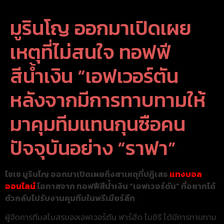
มูรินโญ ออกมาเปิดเผย
เหตุที่ไม่สนใจ ทอฟฟี
สีน้ำเงิน “เอฟเวอร์ตัน
หลังจากมีการทาบทามให้
มาคุมทีมแทนกุนซือคน
ปัจจุบันอย่าง “ราฟา”
โชเซ มูรินโญ ออกมาเปิดเผยถึงสาเหตุที่ปฎิเสธ
แทงบอล
ออนไลน์
โอกาสจาก ทอฟฟีสีน้ำเงิน “เอฟเวอร์ตัน” ที่อยากได้
ตัวกลับไปรับงานคุมทีมในพรีเมียร์ลีก
ผู้จัดการทีมสโมสรของเอฟเวอร์ตัน ฟาร์ฮัด โมชิรี ได้มีการทาบทาม