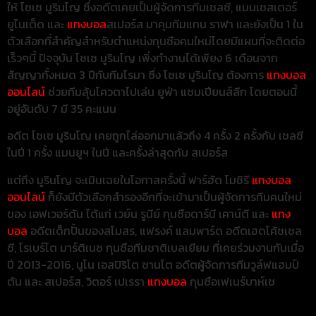
ให้ โชเซ มูรินโญ ซึ่งอดีตเคยเป็นผู้จัดการทีมเชลซี, แมนเชสเตอร์
ยูไนเต็ด และ
แทงบอล
สเปอร์ส มาคุมทีมแทน ราฟา และยังเป็น 1 ใน
ตัวเลือกที่สำคัญสำหรับตำแหน่งกุนซือคนใหม่โดยมีแผนที่จะติดต่อ
เร็วๆนี้ ปัจจุบัน โชเซ มูรินโญ เพิ่งทำงานได้เพียง 6 เดือนจาก
สัญญาทั้งหมด 3 ปีกับทีมโรมา ซึ่ง โชเซ มูรินโญ ต้องการ
แทงบอล
ออนไลน์
ช่วยทีมลุ้นโควตาไปเล่น ยูฟ่า แชมเปียนส์ลีก โดยตอนนี้
อยู่อันดับ 7 มี 35 คะแนน
อดีต โชเซ มูรินโญ เคยถูกไล่ออกมาแล้วถึง 4 ครั้ง 2 ครั้งกับ เชลซี
ในปี 1 ครั้ง แมนยูฯ ในปี และครั้งล่าสุดกับ สเปอร์ส
แต่ถึง มูรินโญ จะเมินเฉยในโอกาสครั้งนี้ ฟาร์ฮัด โมชิรี
แทงบอล
ออนไลน์
ก็ยังมีตัวเลือกสำรองอีกที่จะเข้ามาเป็นผู้จัดการทีมคนใหม่
ของ เอฟเวอร์ตัน ได้แก่ เวย์น รูนีย์ กุนซือดาร์บี เคาน์ตี และ
แทง
บอล
อดีตเด็กปั้นของสโมสร, แฟรงค์ แลมพาร์ด อดีตเฮดโค้ชเชล
ซี, โรเบร์โต มาร์ติเนซ กุนซือทีมชาติเบลเยียม ที่เคยร่วมงานกันเมื่อ
ปี 2013-2016, นูโน เอสปิริโต ซานโต อดีตผู้จัดการทีมวูล์ฟแฮมป์
ตัน และ สเปอร์ส, วิตอร์ เปเรรา
แทงบอล
กุนซือเฟเนร์บาห์เช