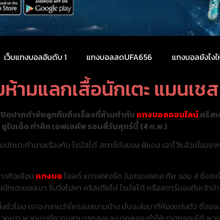
เว็บแทงบอลอันดับ 1
แทงบอลสดUFA656
แทงบอลยังไงให้
มห้ามแลกเสื้อนักเตะ แมนเชสเ
เปิดปากกำชัยลูกทีมถึงเรื่องที่ห้ามทำกับ
แทงบอลออนไลน์
คริสเ
ูไนเต็ด ทำศึก เอฟเอคัพ รอบสี่วันศุกร์นี้ (4 ก.พ.)
่งห้ามนักเตะทำบางเรื่องกับ โรนัลโด้ สตาร์ดังของ ผีแดง เอาไว้แล้วเน
ภารกิจเยือน
แทงบอ
โอลด์ แทรฟฟอร์ด ในเกมเอฟเอ คัพ รอบ 4 ซึ่งจะเป
นนักเตะของเขา รีบวิ่งไปหา คริสเตียโน่ โรนัลโด้ หรือสตาร์ของทีมเจ้าบ
มหนึ่งชั่วโมง เราจะทราบว่าใครลงสนามบ้าง มันจะส่งมาที่ห้องแต่งตัว ชื่อ
กับพวกเขา พวกเขามีความสามารถสูงและมากพอจะทำให้เราตกรอบได้ พวกเขา