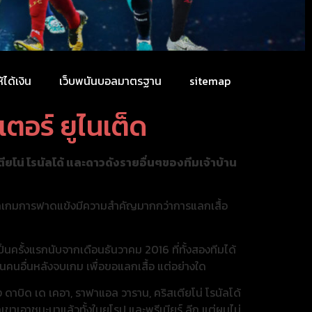
ได้เงิน
เว็บพนันบอลมาตรฐาน
sitemap
ตอร์ ยูไนเต็ด
ตียโน่ โรนัลโด้ และดาวดังรายอื่นๆของทีมเจ้าบ้าน
ื่องจากเกมการฟาดแข้งมีความสำคัญมากกว่าการแลกเสื้อ
็นครั้งแรกนับจากเดือนธันวาคม 2016 ที่ทั้งสองทีมได้
้านคนอื่นหลังจบเกม เพื่อขอแลกเสื้อ แต่อย่างใด
ของ ดาบิด เด เคอา, ราฟาแอล วาราน, คริสเตียโน่ โรนัลโด้
เอาชนะมาแล้วทั้งในยุโรป และพรีเมียร์ ลีก แต่ผมไม่