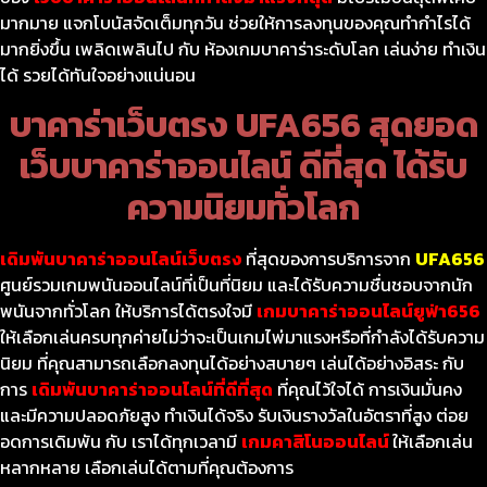
มากมาย แจกโบนัสจัดเต็มทุกวัน ช่วยให้การลงทุนของคุณทำกำไรได้
มากยิ่งขึ้น เพลิดเพลินไป กับ ห้องเกมบาคาร่าระดับโลก เล่นง่าย ทำเงิน
ได้ รวยได้ทันใจอย่างแน่นอน
บาคาร่าเว็บตรง
UFA656 สุดยอด
เว็บบาคาร่าออนไลน์ ดีที่สุด ได้รับ
ความนิยมทั่วโลก
เดิมพันบาคาร่าออนไลน์เว็บตรง
ที่สุดของการบริการจาก
UFA656
ศูนย์รวมเกมพนันออนไลน์ที่เป็นที่นิยม และได้รับความชื่นชอบจากนัก
พนันจากทั่วโลก ให้บริการได้ตรงใจมี
เกมบาคาร่าออนไลน์ยูฟ่า656
ให้เลือกเล่นครบทุกค่ายไม่ว่าจะเป็นเกมไพ่มาแรงหรือที่กำลังได้รับความ
นิยม ที่คุณสามารถเลือกลงทุนได้อย่างสบายๆ เล่นได้อย่างอิสระ กับ
การ
เดิมพันบาคาร่าออนไลน์ที่ดีที่สุด
ที่คุณไว้ใจได้ การเงินมั่นคง
และมีความปลอดภัยสูง ทำเงินได้จริง รับเงินรางวัลในอัตราที่สูง ต่อย
อดการเดิมพัน กับ เราได้ทุกเวลามี
เกมคาสิโนออนไลน์
ให้เลือกเล่น
หลากหลาย เลือกเล่นได้ตามที่คุณต้องการ