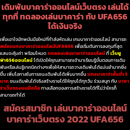
เดิมพันบาคาร่าออนไลน์เว็บตรง
เล่นได้
ทุกที่ ทดลองเล่นบาคาร่า กับ UFA656
ได้เงินจริง
เพื่อเอาใจนักพนันมือใหม่ที่กำลังหัดเล่น เกมบาคาร่าออนไลน์ สามารถ
สมัครแทงบาคาร่าออนไลน์UFA656
เพื่อเริ่มต้นการลงทุนที่สุด
แสนจะคุ้มค่า พร้อมโหมด
ทดลองเล่นบาคาร่าออนไลน์
ที่
เว็บยู
ฟ่า656ออนไลน์
ได้เปิดให้คุณสามารถเข้ามาเรียนรู้ขั้นตอนการเดิม
พันหรือเล่นรู้เทคนิคต่างๆเพื่อให้สามารถวางเดิมพันได้แม่นยำมากยิ่ง
ขึ้น เพิ่มโอกาสในการชนะเดิมพันได้เพิ่มมากขึ้น
แทงบาคาร่าขั้นต่ำ 5
บาท
ชนะเดิมพันได้จริงสร้างรายได้ให้คุณได้ทุกวัน ร่วมสนุก กับ
บาคา
ร่าเว็บตรงบนมือถือ
ทางเลือกของการสร้างรายได้ที่ไม่ว่าใครก็
สามารถทำได้
สมัครสมาชิก เล่นบาคาร่าออนไลน์
บาคาร่าเว็บตรง 2022
UFA656