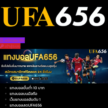
Skip
to
content
สมัครสมาชิก
เข้าสู่ระบบ
แทงบอลขั้นต่ำ 10 บาท
แทงบอลบนมือถือ
เว็บแทงบอลอันดับ 1
แทงบอลสดUFA656