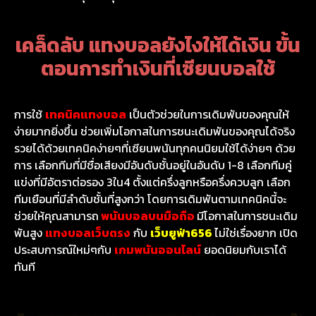
เคล็ดลับ
แทงบอลยังไงให้ได้เงิน
ขั้น
ตอนการทำเงินที่เซียนบอลใช้
การใช้
เทคนิคแทงบอล
เป็นตัวช่วยในการเดิมพันของคุณให้
ง่ายมากยิ่งขึ้น ช่วยเพิ่มโอกาสในการชนะเดิมพันของคุณได้จริง
รวยได้ด้วยเทคนิคง่ายๆที่เซียนพนันทุกคนนิยมใช้ได้ง่ายๆ ด้วย
การ เลือกทีมที่มีชื่อเสียงมีอันดับชั้นอยู่ในอันดับ 1-8 เลือกทีมคู่
แข่งที่มีอัตราต่อรอง 3ใน4 ตั้งแต่ครึ่งลูกหรือครึ่งควบลูก เลือก
ทีมเยือนที่มีลำดับชั้นที่สูงกว่า โดยการเดิมพันตามเทคนิคนี้จะ
ช่วยให้คุณสามารถ
พนันบอลบนมือถือ
มีโอกาสในการชนะเดิม
พันสูง
แทงบอลเว็บตรง
กับ
เว็บยูฟ่า
656
ไม่ใช่เรื่องยาก เปิด
ประสบการณ์ใหม่ๆกับ
เกมพนันออนไลน์
ยอดนิยมกับเราได้
ทันที