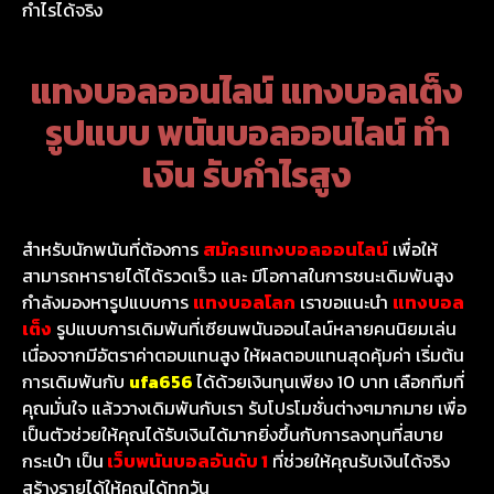
กำไรได้จริง
แทงบอลออนไลน์
แทงบอลเต็ง
รูปแบบ พนันบอลออนไลน์ ทำ
เงิน รับกำไรสูง
สำหรับนักพนันที่ต้องการ
สมัครแทงบอลออนไลน์
เพื่อให้
สามารถหารายได้ได้รวดเร็ว และ มีโอกาสในการชนะเดิมพันสูง
กำลังมองหารูปแบบการ
แทงบอลโลก
เราขอแนะนำ
แทงบอล
เต็ง
รูปแบบการเดิมพันที่เซียนพนันออนไลน์หลายคนนิยมเล่น
เนื่องจากมีอัตราค่าตอบแทนสูง ให้ผลตอบแทนสุดคุ้มค่า เริ่มต้น
การเดิมพันกับ
ufa656
ได้ด้วยเงินทุนเพียง 10 บาท เลือกทีมที่
คุณมั่นใจ แล้ววางเดิมพันกับเรา รับโปรโมชั่นต่างๆมากมาย เพื่อ
เป็นตัวช่วยให้คุณได้รับเงินได้มากยิ่งขึ้นกับการลงทุนที่สบาย
กระเป๋า
เป็น
เว็บพนันบอลอันดับ 1
ที่ช่วยให้คุณรับเงินได้จริง
สร้างรายได้ให้คุณได้ทุกวัน