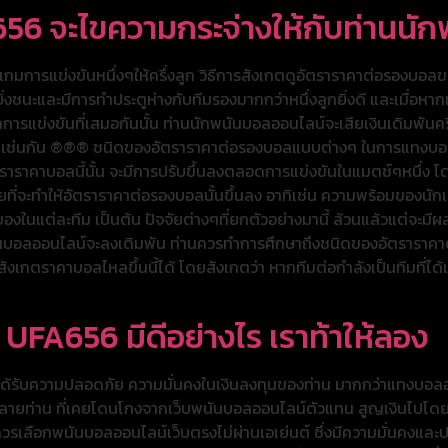
56 จะไขความกระจ่างให้กับท่านนัก
เกมการแข่งขันหนึ่งๆให้ครึ่งลูก วิธีการสังเกตดูอัตราราคาต่อรองบอลข
น ยิ่งชนะและมีการทำประตูห่างกับทีมรองมากกว่าหนึ่งลูกยิ่งดี และเมื่
ารแข่งขันที่เสมอกันนั้น ท่านนักพนันบอลออนไลน์จะเสียเงินเดิมพันครึ่
วนเช่นกัน ®®® ชนิดของอัตราราคาต่อรองบอลแบบต่างๆ ในการแทงบอล 
ตราราคาบอลนี้นั้น จะมีการปรับขึ้นลงตลอดการแข่งขันในแมตช์ๆหนึ่ง โ
ัยที่จะทำให้อัตราราคาต่อรองบอลนั้นขึ้นลง อาทิเช่น ความพร้อมของนักเต
ในแต่ละทีม เป็นต้น ปัจจัยต่างๆที่ยกตัวอย่างมานี้ ล้วนแล้วแต่จะมี
ันบอลออนไลน์จะลงเดิมพัน ท่านควรทำการศึกษาถึงชนิดของอัตราราคาต่อร
กตราคาบอลไหลขึ้นนี้ได้ โดยสังเกตว่า หากทีมต่อกำลังเป็นทีมที่ได้เป
UFA656 มีดีอย่างไร เราท้าให้ลอง
รับความปลอดภัย ความมั่นคงในเงินลงทุนของท่าน มากกว่าแทงบอลออนไล
ยท่าน ที่เคยโดนโกงจากเว็บพนันบอลออนไลน์ตัวแทน สูญเงินไปโดยไม่ไ
รเลือกพนันบอลออนไลน์เว็บตรงไม่ผ่านเอเย่นต์ ซึ่งมีความมั่นคงและ