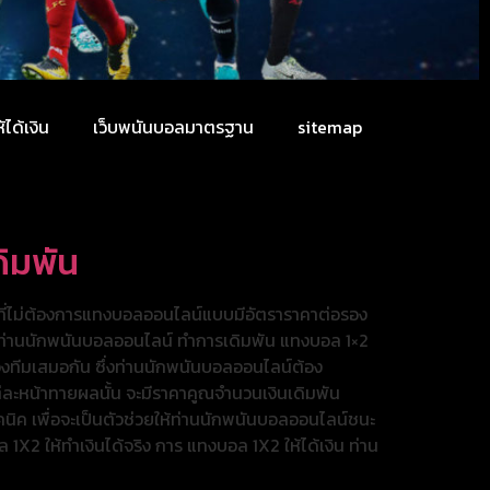
ได้เงิน
เว็บพนันบอลมาตรฐาน
sitemap
ดิมพัน
 ที่ไม่ต้องการแทงบอลออนไลน์แบบมีอัตราราคาต่อรอง
งท่านนักพนันบอลออนไลน์ ทำการเดิมพัน แทงบอล 1×2
สองทีมเสมอกัน ซึ่งท่านนักพนันบอลออนไลน์ต้อง
ต่ละหน้าทายผลนั้น จะมีราคาคูณจำนวนเงินเดิมพัน
นิค เพื่อจะเป็นตัวช่วยให้ท่านนักพนันบอลออนไลน์ชนะ
1X2 ให้ทำเงินได้จริง การ แทงบอล 1X2 ให้ได้เงิน ท่าน