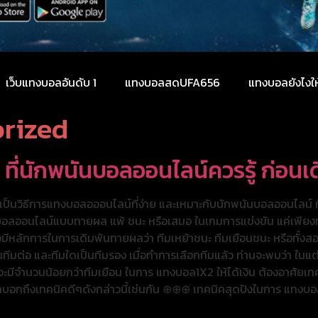
เว็บแทงบอลอันดับ 1
แทงบอลสดUFA656
แทงบอลยังไงให้
rized
ี่นักพนันบอลออนไลน์ควรรู้ ก่อนเ
เป็นวิธีการแทงบอลอออนไลน์ที่ง่าย และเหมาะกับนักพนันบอลออนไลน์
งบอลออนไลน์แบบทายผล แพ้ ชนะ หรือเสมอ ในเกมการแข่งขัน แค่เพีย
่งมีหลักการในการเดิมพันทายผลว่า ทีมเหย้าชนะ ทีมเยือนชนะ หรือทั้ง
นทีมต่อ และทีมใดเป็นทีมรอง เมื่อทำการเลือกทีมแล้ว ท่านจะพบว่า ในแ
ะมีจำนวนน้อยกว่าทีมเยือน ในการ แทงบอล1X2 ให้ได้เงิน ต้องอาศัยเทค
าบอกถึงเทคนิคดีๆดังกล่าวนี้เช่นกัน ⊕⊕⊕ เทคนิคสุดปังในการ แทงบอล 