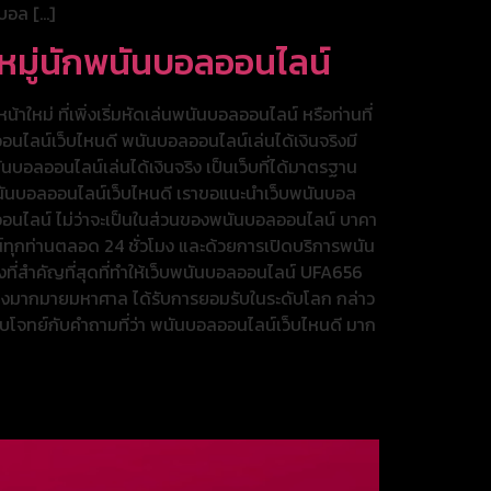
์บอล […]
หมู่นักพนันบอลออนไลน์
หม่ ที่เพิ่งเริ่มหัดเล่นพนันบอลออนไลน์ หรือท่านที่
อนไลน์เว็บไหนดี พนันบอลออนไลน์เล่นได้เงินจริงมี
นบอลออนไลน์เล่นได้เงินจริง เป็นเว็บที่ได้มาตรฐาน
 พนันบอลออนไลน์เว็บไหนดี เราขอแนะนำเว็บพนันบอล
นออนไลน์ ไม่ว่าจะเป็นในส่วนของพนันบอลออนไลน์ บาคา
์ทุกท่านตลอด 24 ชั่วโมง และด้วยการเปิดบริการพนัน
ที่สำคัญที่สุดที่ทำให้เว็บพนันบอลออนไลน์ UFA656
่างมากมายมหาศาล ได้รับการยอมรับในระดับโลก กล่าว
บโจทย์กับคำถามที่ว่า พนันบอลออนไลน์เว็บไหนดี มาก