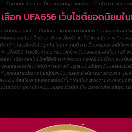
ร็จมากยิ่งขึ้น ถือว่าเป็นส่วนสำคัญส่วนหนึ่งเลยก็ว่าได้ การวิเคราะห
 เลือก UFA656 เว็บไซต์ยอดนิยมใน
็บพนันบอลออนไลน์เกิดขึ้นอย่างมากมาย ท่านนักพนันบอลออนไลน์ทั้งหน้าใ
ันบอลออนไลน์เว็บใหม่ๆเพื่อลงเดิมพัน แต่ก็ยังไม่แน่ใจว่า พนันบอลอ
จะเข้าไปลงเดิมพันไม่ถูกกัน ในบทความนี้ ทางเว็บไซต์ของเรามีเว็บพนั
56 ◊◊◊ UFA656 จ่ายจริง จ่ายไว ตอบโจทย์ พนันบอลออนไลน์เว็บไหนดี
อนไลน์ เนื่องจากเป็นเว็บที่มีบริการครบวงจร ครบครันในเรื่องของพนั
่างหลากหลาย ก็เปิดให้บริการอย่างเต็มรูปแบบ แก่นักพนันบอลออนไลน
ที่บอกกันปากต่อปากในหมู่นักพนันบอลออนไลน์มาอย่างยาวนาน และสิ่ง
A656 เป็นเว็บพนันบอลออนไลน์ที่มีความมั่นคงทางด้านเงินลงทุนอย
มพันได้อย่างสบายใจ พนันบอลออนไลน์เล่นได้เงินจริงอย่างแน่นอน ตอ