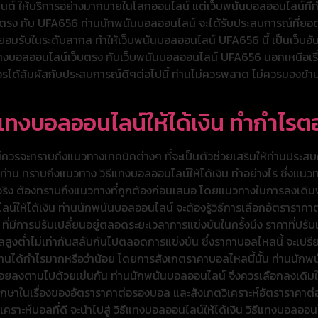
่นต์ ให้บริการอย่างมากมายในโลกออนไลน์ แต่เว็บพนันบอลออนไลน์ที่กำลัง
 กับ UFA656 ท่านนักพนันบอลออนไลน์ จะได้รับประสบการณ์ที่ยอดเยี
อมรับในระดับสากล ทำให้เว็บพนันบอลออนไลน์ UFA656 นี้ เป็นเว็บอัน
งบอลออนไลน์เว็บตรง กับเว็บพนันบอลออนไลน์ UFA656 นอกเหนือเรื่
วรได้สัมผัสกับประสบการณ์ดีๆต่อไปนี้ ท่านไม่ควรพลาด ไม่ควรมองข้าม
ิธีแทงบอลออนไลน์ให้ได้เงิน ทำกำไ
์ควรจะทราบถึงแนวทางเทคนิคต่างๆ ที่จะเป็นตัวช่วยเสริมให้ท่านประส
น ทราบถึงแนวทาง วิธีแทงบอลออนไลน์ให้ได้เงิน ทำอย่างไร ซึ่งแนวทางต
ิง ต้องทราบถึงแนวทางที่ถูกต้องก่อนเสมอ โดยแนวทางในการลงเดิมพันใ
นไลน์ให้ได้เงิน ท่านนักพนันบอลออนไลน์ จะต้องรู้วิธีการเลือกอัตรารา
 ที่มีการปรับเปลี่ยนอยู่ตลอดระยะเวลาการแข่งขันในครั้งนึง ราคาที่ปร
สูงต่ำไม่เท่ากันสลับกันไปตลอดการแข่งขัน ซึ่งราคาบอลไหลนี้ จะเปร
แทนได้กำไรมากหรือว่าน้อย โดยการสังเกตราคาบอลไหลนี้นั้น ท่านนักพน
ะน้อยลงตามไปด้วยเช่นกัน ท่านนักพนันบอลออนไลน์ จึงควรเลือกลงเดิมใ
ึกษาในเรื่องของอัตราราคาต่อรองบอล และสังเกตวิเคราะห์อัตราราคาต่อ
าะห์บอลที่ดี จะนำไปสู่ วิธีแทงบอลออนไลน์ให้ได้เงิน วิธีแทงบอลออนไลน์