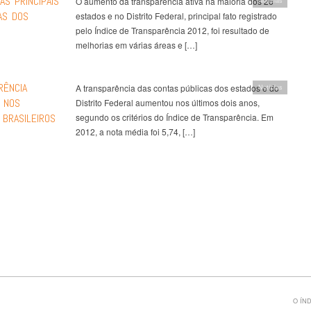
AS PRINCIPAIS
O aumento da transparência ativa na maioria dos 26
Notícias
AS DOS
estados e no Distrito Federal, principal fato registrado
pelo Índice de Transparência 2012, foi resultado de
melhorias em várias áreas e […]
RÊNCIA
A transparência das contas públicas dos estados e do
Notícias
 NOS
Distrito Federal aumentou nos últimos dois anos,
 BRASILEIROS
segundo os critérios do Índice de Transparência. Em
2012, a nota média foi 5,74, […]
egação de Posts
O ÍN