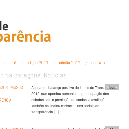
PARÊNCIA
comitê
edição 2010
edição 2012
contato
vo da categoria:
Notícias
IMOS PASSOS
Apesar do balanço positivo do Índice de Transparência
Notícias
2012, que apontou aumento da preocupação dos
RÊNCIA
estados com a prestação de contas, a avaliação
também assinalou carências nos portais de
transparência […]