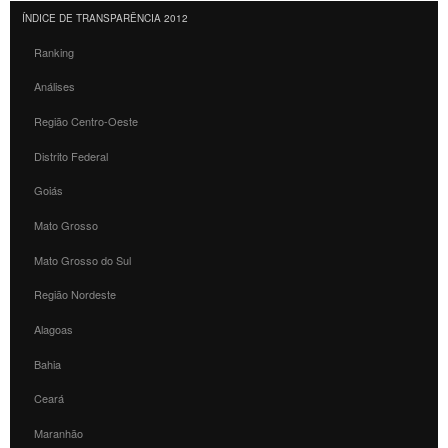
ÍNDICE DE TRANSPARÊNCIA 2012
Ranking
Análises
Região Centro-Oeste
Distrito Federal
Goiás
Mato Grosso
Mato Grosso do Sul
Região Nordeste
Alagoas
Bahia
Ceará
Maranhão