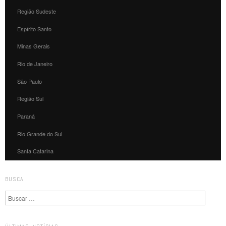
Região Sudeste
Espírito Santo
Minas Gerais
Rio de Janeiro
São Paulo
Região Sul
Paraná
Rio Grande do Sul
Santa Catarina
BUSCA
Pesquisa