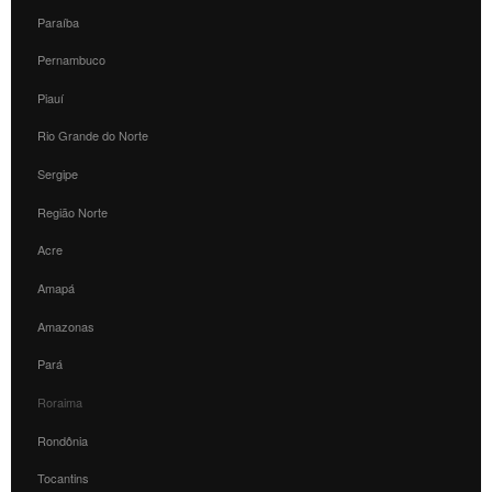
Paraíba
Pernambuco
Piauí
Rio Grande do Norte
Sergipe
Região Norte
Acre
Amapá
Amazonas
Pará
Roraima
Rondônia
Tocantins