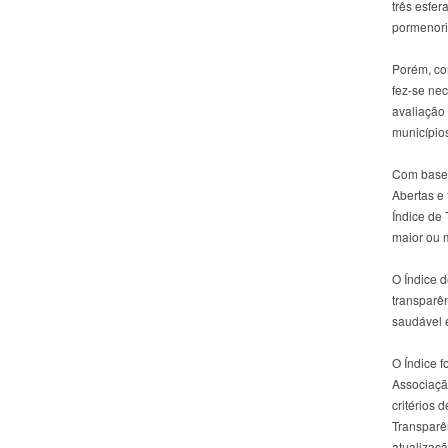
três esfer
pormenori
Porém, com
fez-se nec
avaliação
município
Com base 
Abertas e
Índice de 
maior ou 
O Índice d
transparê
saudável e
O Índice f
Associaçã
critérios 
Transparên
atualizaçã