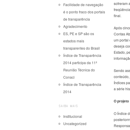
sofreram a
Facilidade de navegação
freqüência
é o ponto fraco dos portais
final.
de transparência
Agradecimento
Após cinc
ES, PE e SP são os
Contas Ab
um portal
estados mais
deseja co
transparentes do Brasil
Estado, p
Índice de Transparência
informaçã
2014 participa da 11ª
Reunião Técnica do
Sendo assi
conteúdo, 
Conaci
Índices p
Índice de Transparência
a série hi
2014
O projeto
SAIBA MAIS
O Índice 
Institucional
posterior
Uncategorized
Responsab