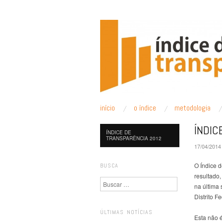
ÍNDICE DE TRANS
pular para o conteúdo
início
o índice
metodologia
Menu principal
ÍNDIC
ÍNDICE DE
TRANSPARÊNCIA 2012
17/04/2014
O Índice 
BUSCA
resultado,
Pesquisa
na última
Distrito F
ÚLTIMAS NOTÍCIAS
Esta não 