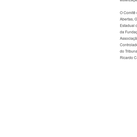
O Comitê 
Abertas, G
Estadual 
da Fundaçã
Associação
Controlado
do Tribun
Ricardo Ca