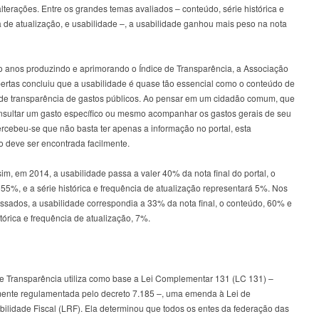
lterações. Entre os grandes temas avaliados – conteúdo, série histórica e
 de atualização, e usabilidade –, a usabilidade ganhou mais peso na nota
o anos produzindo e aprimorando o Índice de Transparência, a Associação
ertas concluiu que a usabilidade é quase tão essencial como o conteúdo de
 de transparência de gastos públicos. Ao pensar em um cidadão comum, que
nsultar um gasto específico ou mesmo acompanhar os gastos gerais de seu
ercebeu-se que não basta ter apenas a informação no portal, esta
o deve ser encontrada facilmente.
m, em 2014, a usabilidade passa a valer 40% da nota final do portal, o
55%, e a série histórica e frequência de atualização representará 5%. Nos
assados, a usabilidade correspondia a 33% da nota final, o conteúdo, 60% e
stórica e frequência de atualização, 7%.
de Transparência utiliza como base a Lei Complementar 131 (LC 131) –
mente regulamentada pelo decreto 7.185 –, uma emenda à Lei de
ilidade Fiscal (LRF). Ela determinou que todos os entes da federação das