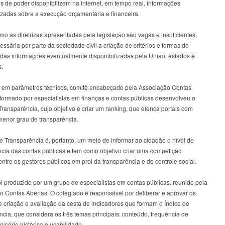
as de poder disponibilizem na internet, em tempo real, informações
zadas sobre a execução orçamentária e financeira.
o as diretrizes apresentadas pela legislação são vagas e insuficientes,
essária por parte da sociedade civil a criação de critérios e formas de
 das informações eventualmente disponibilizadas pela União, estados e
s.
em parâmetros técnicos, comitê encabeçado pela Associação Contas
 formado por especialistas em finanças e contas públicas desenvolveu o
Transparência, cujo objetivo é criar um ranking, que elenca portais com
menor grau de transparência.
e Transparência é, portanto, um meio de informar ao cidadão o nível de
ncia das contas públicas e tem como objetivo criar uma competição
ntre os gestores públicos em prol da transparência e do controle social.
oi produzido por um grupo de especialistas em contas públicas, reunido pela
o Contas Abertas. O colegiado é responsável por deliberar e aprovar os
de criação e avaliação da cesta de indicadores que formam o Índice de
cia, que considera os três temas principais: conteúdo, frequência de
o/série histórica e usabilidade.