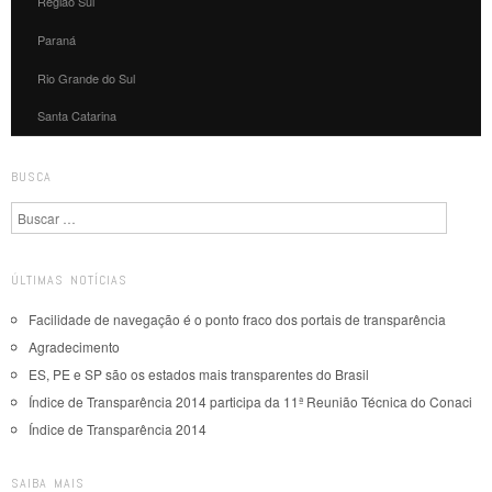
Região Sul
Paraná
Rio Grande do Sul
Santa Catarina
BUSCA
Pesquisa
ÚLTIMAS NOTÍCIAS
Facilidade de navegação é o ponto fraco dos portais de transparência
Agradecimento
ES, PE e SP são os estados mais transparentes do Brasil
Índice de Transparência 2014 participa da 11ª Reunião Técnica do Conaci
Índice de Transparência 2014
SAIBA MAIS