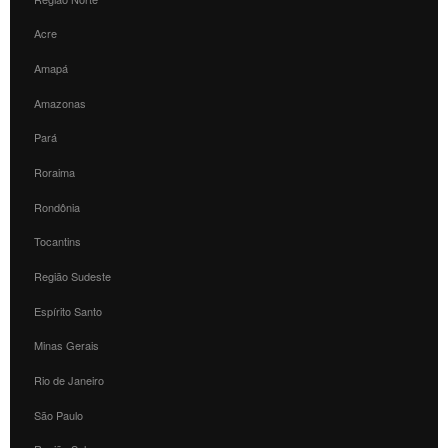
Acre
Amapá
Amazonas
Pará
Roraima
Rondônia
Tocantins
Região Sudeste
Espírito Santo
Minas Gerais
Rio de Janeiro
São Paulo