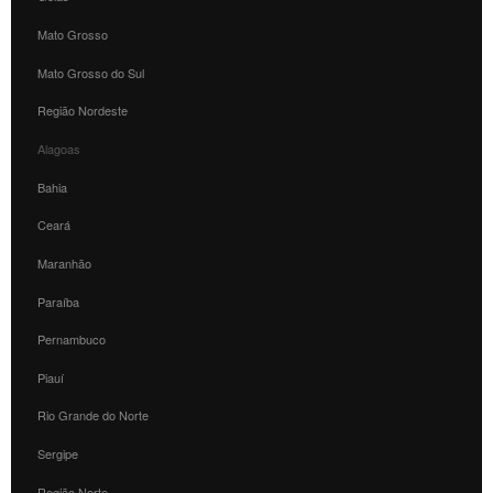
Mato Grosso
Mato Grosso do Sul
Região Nordeste
Alagoas
Bahia
Ceará
Maranhão
Paraíba
Pernambuco
Piauí
Rio Grande do Norte
Sergipe
Região Norte