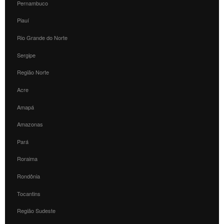
Pernambuco
Piauí
Rio Grande do Norte
Sergipe
Região Norte
Acre
Amapá
Amazonas
Pará
Roraima
Rondônia
Tocantins
Região Sudeste