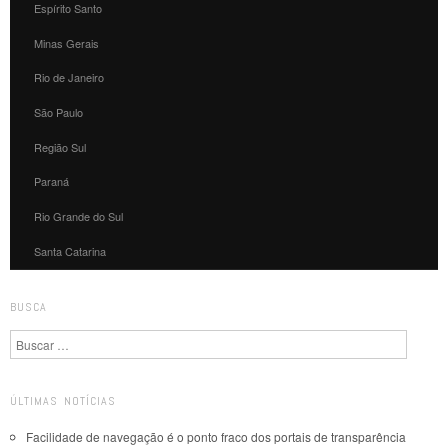
Espírito Santo
Minas Gerais
Rio de Janeiro
São Paulo
Região Sul
Paraná
Rio Grande do Sul
Santa Catarina
BUSCA
Pesquisa
ÚLTIMAS NOTÍCIAS
Facilidade de navegação é o ponto fraco dos portais de transparência