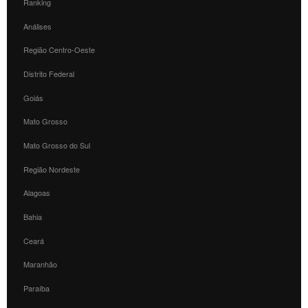
Ranking
Análises
Região Centro-Oeste
Distrito Federal
Goiás
Mato Grosso
Mato Grosso do Sul
Região Nordeste
Alagoas
Bahia
Ceará
Maranhão
Paraíba