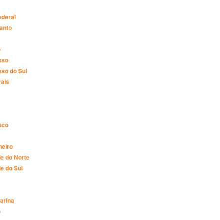
ederal
Santo
o
sso
so do Sul
rais
uco
neiro
e do Norte
e do Sul
arina
o