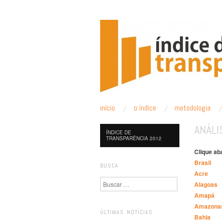
ÍNDICE DE TRANS
pular para o conteúdo
início
o índice
metodologia
Menu principal
ANÁLI
ÍNDICE DE
TRANSPARÊNCIA 2012
Clique ab
Brasil
BUSCA
Acre
Pesquisa
Alagoas
Amapá
Amazona
ÚLTIMAS NOTÍCIAS
Bahia