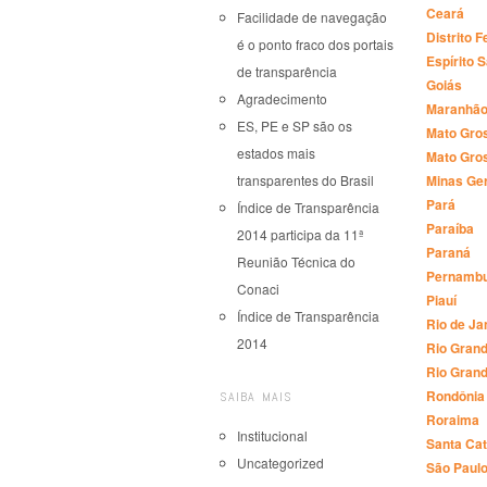
Ceará
Facilidade de navegação
Distrito F
é o ponto fraco dos portais
Espírito 
de transparência
Goiás
Agradecimento
Maranhã
ES, PE e SP são os
Mato Gro
estados mais
Mato Gros
Minas Ge
transparentes do Brasil
Pará
Índice de Transparência
Paraíba
2014 participa da 11ª
Paraná
Reunião Técnica do
Pernamb
Conaci
Piauí
Índice de Transparência
Rio de Ja
2014
Rio Grand
Rio Grand
Rondônia
SAIBA MAIS
Roraima
Institucional
Santa Cat
Uncategorized
São Paul