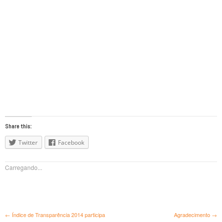
Share this:
Twitter
Facebook
Carregando...
Navegação de Posts
←
Índice de Transparência 2014 participa
Agradecimento
→