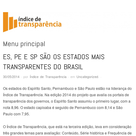
ÍNDICE DE TRANSPARÊNCIA
Menu principal
ES, PE E SP SÃO OS ESTADOS MAIS
Pular para o conteúdo
TRANSPARENTES DO BRASIL
30/05/2014
·
por
Índice de Transparência
·
em
Uncategorized
.
·
Os estados do Espírito Santo, Pernambuco e São Paulo estão na liderança do
Índice de Transparência. Na edição 2014 do projeto que avalia os portais de
transparência dos governos, o Espírito Santo assumiu o primeiro lugar, com a
nota 8,96. O estado capixaba é seguido de Pernambuco com 8,14 e São
Paulo com 7,95.
O Índice de Transparência, que está na terceira edição, leva em consideração
três grandes temas para avaliação: Conteúdo, Série histórica e Frequência de