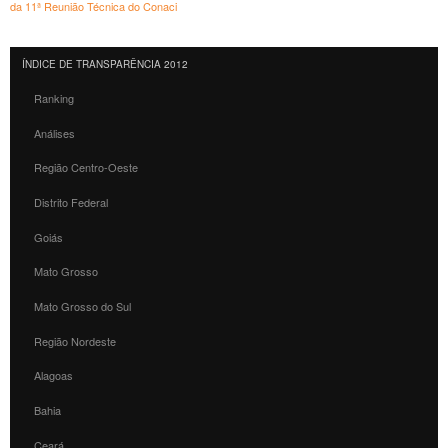
da 11ª Reunião Técnica do Conaci
ÍNDICE DE TRANSPARÊNCIA 2012
Ranking
Análises
Região Centro-Oeste
Distrito Federal
Goiás
Mato Grosso
Mato Grosso do Sul
Região Nordeste
Alagoas
Bahia
Ceará