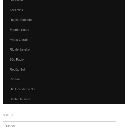
Tocantins
Região Sudeste
Espírito Santo
Minas Gerais
Rio de Janeiro
São Paulo
Região Sul
Paraná
Rio Grande do Sul
Santa Catarina
BUSCA
Pesquisa