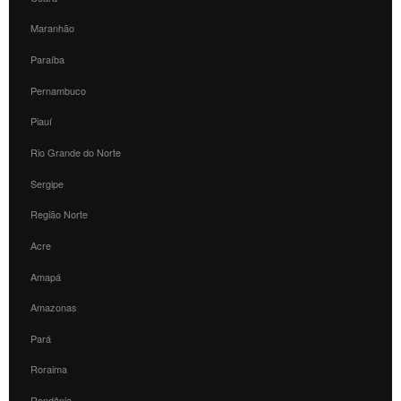
Maranhão
Paraíba
Pernambuco
Piauí
Rio Grande do Norte
Sergipe
Região Norte
Acre
Amapá
Amazonas
Pará
Roraima
Rondônia