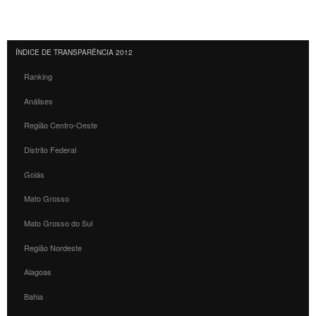
ÍNDICE DE TRANSPARÊNCIA 2012
Ranking
Análises
Região Centro-Oeste
Distrito Federal
Goiás
Mato Grosso
Mato Grosso do Sul
Região Nordeste
Alagoas
Bahia