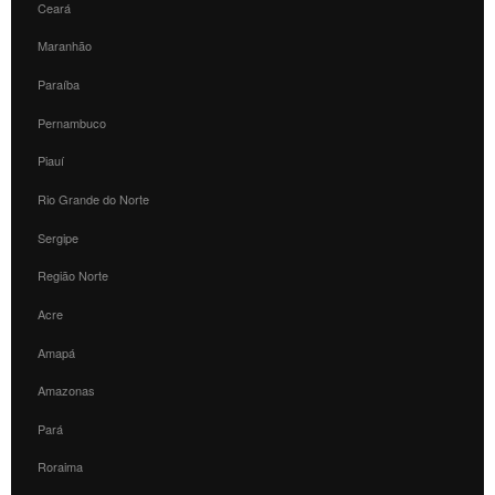
Ceará
Maranhão
Paraíba
Pernambuco
Piauí
Rio Grande do Norte
Sergipe
Região Norte
Acre
Amapá
Amazonas
Pará
Roraima