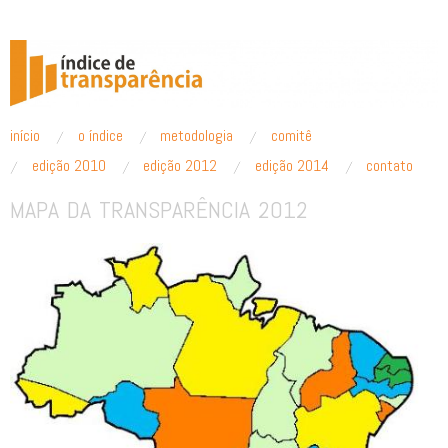
ÍNDICE DE TRANSPARÊNCIA
pular para o conteúdo
início
o índice
metodologia
comitê
Menu principal
edição 2010
edição 2012
edição 2014
contato
MAPA DA TRANSPARÊNCIA 2012