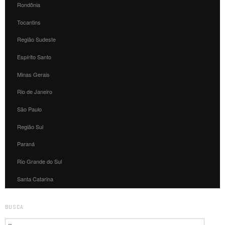
Rondônia
Tocantins
Região Sudeste
Espírito Santo
Minas Gerais
Rio de Janeiro
São Paulo
Região Sul
Paraná
Rio Grande do Sul
Santa Catarina
BUSCA
Pesquisa