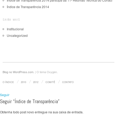
Índice de Transparência 2014 participa da 11ª Reunião Técnica do Conaci
Índice de Transparência 2014
SAIBA MAIS
Institucional
Uncategorized
Blog no WordPress.com.
|
O tema Oxygen.
O ÍNDICE
2010
2012
COMITÊ
CONTATO
Seguir
Seguir “Índice de Transparência”
Obtenha todo post novo entregue na sua caixa de entrada.