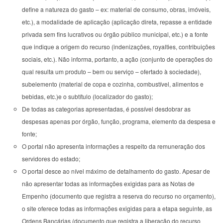
define a natureza do gasto – ex: material de consumo, obras, imóveis,
etc.), a modalidade de aplicação (aplicação direta, repasse a entidade
privada sem fins lucrativos ou órgão público municipal, etc.) e a fonte
que indique a origem do recurso (indenizações, royalties, contribuições
sociais, etc.). Não informa, portanto, a ação (conjunto de operações do
qual resulta um produto – bem ou serviço – ofertado à sociedade),
subelemento (material de copa e cozinha, combustível, alimentos e
bebidas, etc.)e o subtítulo (localizador do gasto);
De todas as categorias apresentadas, é possível desdobrar as
despesas apenas por órgão, função, programa, elemento da despesa e
fonte;
O portal não apresenta informações a respeito da remuneração dos
servidores do estado;
O portal desce ao nível máximo de detalhamento do gasto. Apesar de
não apresentar todas as informações exigidas para as Notas de
Empenho (documento que registra a reserva do recurso no orçamento),
o site oferece todas as informações exigidas para a etapa seguinte, as
Ordens Bancárias (documento que registra a liberação do recurso