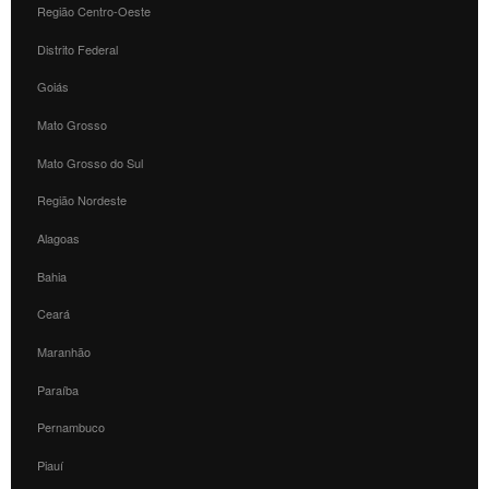
Região Centro-Oeste
Distrito Federal
Goiás
Mato Grosso
Mato Grosso do Sul
Região Nordeste
Alagoas
Bahia
Ceará
Maranhão
Paraíba
Pernambuco
Piauí