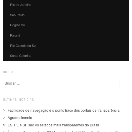
Rio de Janeiro
São Paulo
Região Sul
Paraná
Rio Grande do Sul
Santa Catarina
BUSCA
Pesquisa
ÚLTIMAS NOTÍCIAS
Facilidade de navegação é o ponto fraco dos portais de transparência
Agradecimento
ES, PE e SP são os estados mais transparentes do Brasil