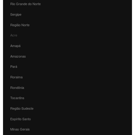
Rio Grande do Norte
Sergipe
Região Norte
Acre
Amapá
Amazonas
Pará
Roraima
Rondônia
Tocantins
Região Sudeste
Espírito Santo
Minas Gerais