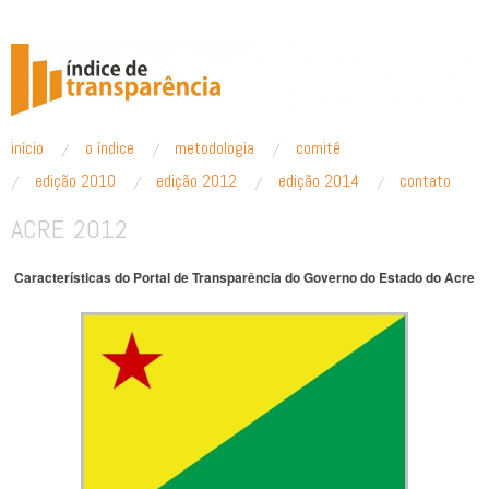
ÍNDICE DE TRANSPARÊNCIA
pular para o conteúdo
início
o índice
metodologia
comitê
Menu principal
edição 2010
edição 2012
edição 2014
contato
ACRE 2012
Características do Portal de Transparência do Governo do Estado do Acre