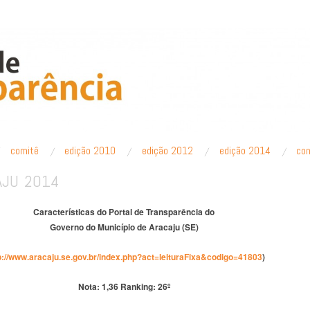
PARÊNCIA
comitê
edição 2010
edição 2012
edição 2014
co
AJU 2014
Características do Portal de Transparência do
Governo
do Município
de Aracaju (SE)
p://www.aracaju.se.gov.br/index.php?act=leituraFixa&codigo=41803
)
Nota: 1,36
Ranking: 26º