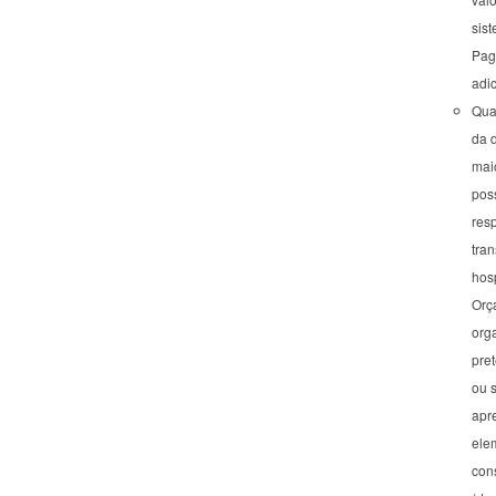
sist
Pag
adi
Quan
da d
maio
poss
res
tran
hosp
Orç
org
pre
ou s
apr
ele
cons