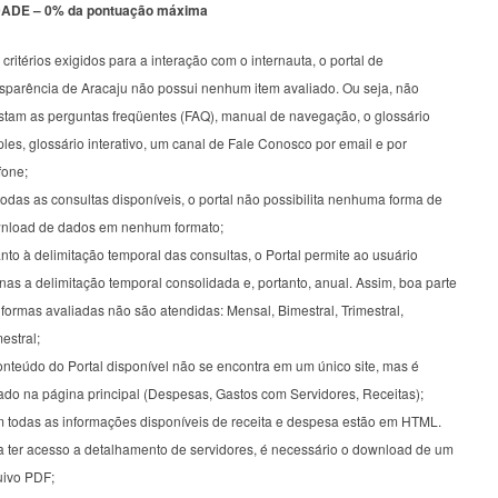
ADE – 0% da pontuação máxima
critérios exigidos para a interação com o internauta, o portal de
nsparência de Aracaju não possui nenhum item avaliado. Ou seja, não
stam as perguntas freqüentes (FAQ), manual de navegação, o glossário
les, glossário interativo, um canal de Fale Conosco por email e por
fone;
odas as consultas disponíveis, o portal não possibilita nenhuma forma de
nload de dados em nenhum formato;
to à delimitação temporal das consultas, o Portal permite ao usuário
as a delimitação temporal consolidada e, portanto, anual. Assim, boa parte
formas avaliadas não são atendidas: Mensal, Bimestral, Trimestral,
estral;
onteúdo do Portal disponível não se encontra em um único site, mas é
ado na página principal (Despesas, Gastos com Servidores, Receitas);
 todas as informações disponíveis de receita e despesa estão em HTML.
a ter acesso a detalhamento de servidores, é necessário o download de um
uivo PDF;