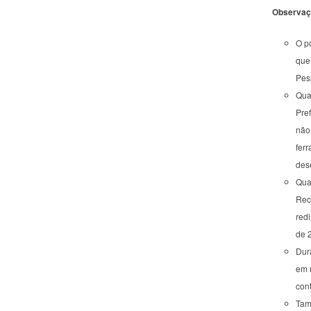
Observaç
O p
que 
Pes
Qua
Pre
não
ferr
dese
Qua
Rec
red
de 2
Dur
em r
con
Tam