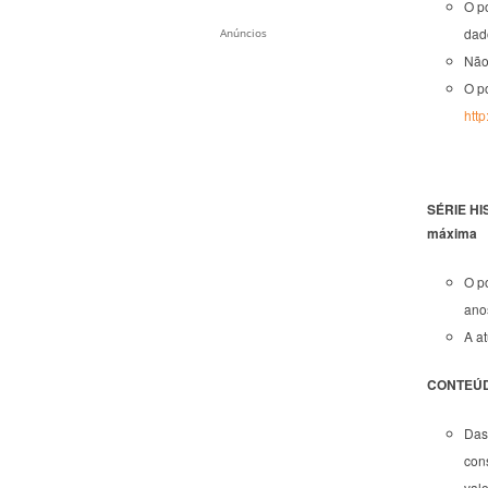
O p
dad
Anúncios
Não
O p
http
SÉRIE HI
máxima
O po
ano
A at
CONTEÚDO
Das
con
val