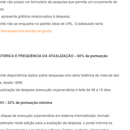
ortal não possui um formulário de pesquisa que permita um cruzamento de
os;
 apresenta gráficos relacionados à despesa;
ortal não se enquadra no padrão ideal de URL. O adequado seria
://transparencia.aracaju.se.gov.br
.
STÓRICA E FREQUÊNCIA DA ATUALIZAÇÃO – 60% da pontuação
rtal disponibiliza dados sobre despesas com série histórica de mais de dez
s, desde 1999;
ualização da despesa (execução orçamentária) é feita de 08 a 15 dias.
 – 32% da pontuação máxima
 etapas de execução orçamentária em sistema informatizado, formato
siderado nesta edição para a avaliação da despesa, o portal informa os
ores Empenhados, Liquidados e Pagos. Faltam, portanto, informações