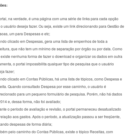
ões:
ortal, na verdade, é uma página com uma série de links para cada opção
o usuário deseja fazer. Ou seja, existe um link direcionando para Gestão de
soas, um para Despesas e etc;
ndo clicado em Despesas, gera uma lista de empenhos de toda a
feitura, que não tem um mínimo de separação por órgão ou por data. Como
 existe nenhuma forma de fazer o download e organizar os dados em outra
amenta, o portal impossibilita qualquer tipo de pesquisa que o usuário
ja fazer;
ndo clicado em Contas Públicas, há uma lista de tópicos, como Despesa e
eita. Quando consultado Despesa por esse caminho, o usuário é
irecionado para um pequeno formulário de pesquisa. Porém, não há dados
014 e, dessa forma, não foi avaliado;
ante o período de avaliação e revisão, o portal permaneceu desatualizado
elação aos gastos. Após o período, a atualização passou a ser freqüente,
tando despesas de forma diária;
bém pelo caminho do Contas Públicas, existe o tópico Receitas, com