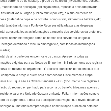
pesa corrente ou de capital), o grupo de natureza (investimentos, pessoal,
), modalidade de aplicação (aplicação direta, repasse a entidade privada
fins lucrativos ou órgão público municipal, etc), e o sub-elemento de
esa (material de copa e de cozinha, combustível, alimentos e bebidas, etc).
ortal também informa a Fonte de Recursos utilizada para as despesas;
rtal apresenta todas as informações a respeito dos servidores da prefeitura.
ossível achar informações como os nomes dos servidores, cargos e
uneração detalhada e vínculo empregatício, com todas as informações
culadas;
ortal detalha parte dos empenhos e os gastos. Apresenta todas as
ormações exigidas para as Notas de Empenho – NE (documento que registra
serva do recurso no orçamento). É possível identificar, por exemplo, o que
 comprado, o preço e quem será o fornecedor. O site oferece a etapa
uinte à NE, que são as Ordens Bancárias – OB, (documento que registra a
eração do recurso empenhado para a conta do beneficiário), mas apenas o
orecido, o valor e a Unidade Gestora emitente. Faltam informações como o
ero do pagamento, a data e a descrição/observação, que revela detalhes
 serviços ou materiais comprados pela administração pública ou detalhes