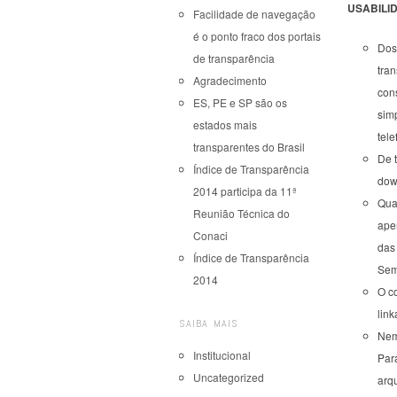
USABILID
Facilidade de navegação
é o ponto fraco dos portais
Dos 
de transparência
tra
Agradecimento
con
ES, PE e SP são os
simp
estados mais
tele
transparentes do Brasil
De t
Índice de Transparência
dow
2014 participa da 11ª
Quan
Reunião Técnica do
apen
Conaci
das 
Índice de Transparência
Sem
2014
O c
link
SAIBA MAIS
Nem
Institucional
Par
Uncategorized
arq