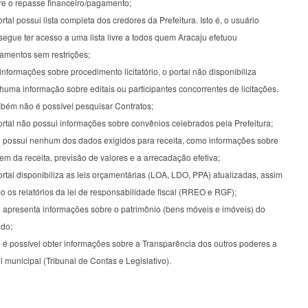
re o repasse financeiro/pagamento;
rtal possui lista completa dos credores da Prefeitura. Isto é, o usuário
egue ter acesso a uma lista livre a todos quem Aracaju efetuou
amentos sem restrições;
nformações sobre procedimento licitatório, o portal não disponibiliza
uma informação sobre editais ou participantes concorrentes de licitações.
bém não é possível pesquisar Contratos;
rtal não possui informações sobre convênios celebrados pela Prefeitura;
 possui nenhum dos dados exigidos para receita, como informações sobre
em da receita, previsão de valores e a arrecadação efetiva;
rtal disponibiliza as leis orçamentárias (LOA, LDO, PPA) atualizadas, assim
 os relatórios da lei de responsabilidade fiscal (RREO e RGF);
 apresenta informações sobre o patrimônio (bens móveis e imóveis) do
ado;
 é possível obter informações sobre a Transparência dos outros poderes a
l municipal (Tribunal de Contas e Legislativo).