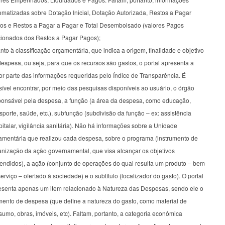
ematizadas sobre Dotação Inicial, Dotação Autorizada, Restos a Pagar
os e Restos a Pagar a Pagar e Total Desembolsado (valores Pagos
cionados dos Restos a Pagar Pagos);
to à classificação orçamentária, que indica a origem, finalidade e objetivo
espesa, ou seja, para que os recursos são gastos, o portal apresenta a
r parte das informações requeridas pelo Índice de Transparência. É
ível encontrar, por meio das pesquisas disponíveis ao usuário, o órgão
ponsável pela despesa, a função (a área da despesa, como educação,
sporte, saúde, etc.), subfunção (subdivisão da função – ex: assistência
italar, vigilância sanitária). Não há informações sobre a Unidade
amentária que realizou cada despesa, sobre o programa (instrumento de
anização da ação governamental, que visa alcançar os objetivos
tendidos), a ação (conjunto de operações do qual resulta um produto – bem
erviço – ofertado à sociedade) e o subtítulo (localizador do gasto). O portal
esenta apenas um item relacionado à Natureza das Despesas, sendo ele o
mento de despesa (que define a natureza do gasto, como material de
umo, obras, imóveis, etc). Faltam, portanto, a categoria econômica