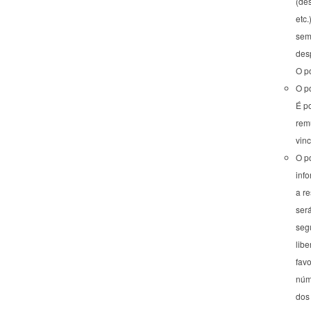
(des
etc.
sem 
desp
O p
O po
É p
rem
vin
O p
inf
a re
será
seg
lib
fav
núm
dos