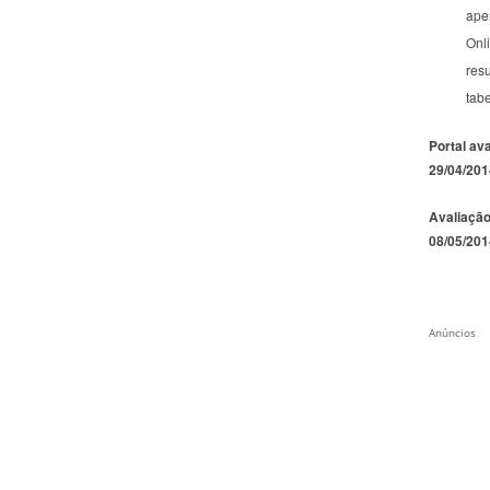
ape
Onli
resu
tabe
Portal av
29/04/201
Avaliação
08/05/201
Anúncios