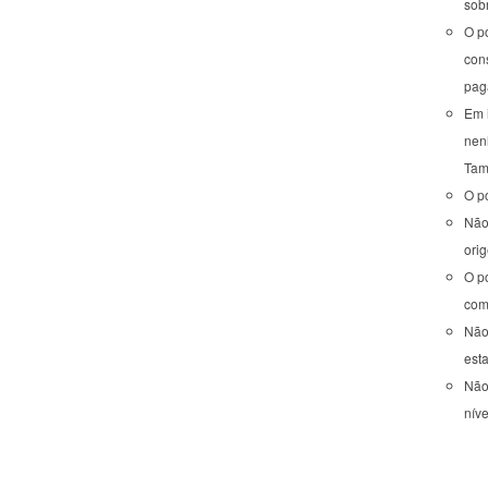
sob
O po
cons
pag
Em i
nenh
Tam
O po
Não
orig
O po
como
Não
est
Não
níve