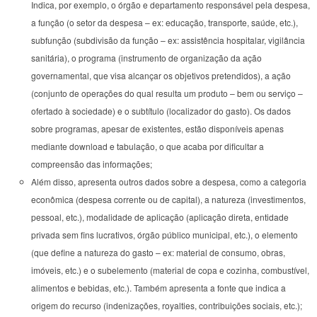
Indica, por exemplo, o órgão e departamento responsável pela despesa,
a função (o setor da despesa – ex: educação, transporte, saúde, etc.),
subfunção (subdivisão da função – ex: assistência hospitalar, vigilância
sanitária), o programa (instrumento de organização da ação
governamental, que visa alcançar os objetivos pretendidos), a ação
(conjunto de operações do qual resulta um produto – bem ou serviço –
ofertado à sociedade) e o subtítulo (localizador do gasto). Os dados
sobre programas, apesar de existentes, estão disponíveis apenas
mediante download e tabulação, o que acaba por dificultar a
compreensão das informações;
Além disso, apresenta outros dados sobre a despesa, como a categoria
econômica (despesa corrente ou de capital), a natureza (investimentos,
pessoal, etc.), modalidade de aplicação (aplicação direta, entidade
privada sem fins lucrativos, órgão público municipal, etc.), o elemento
(que define a natureza do gasto – ex: material de consumo, obras,
imóveis, etc.) e o subelemento (material de copa e cozinha, combustível,
alimentos e bebidas, etc.). Também apresenta a fonte que indica a
origem do recurso (indenizações, royalties, contribuições sociais, etc.);