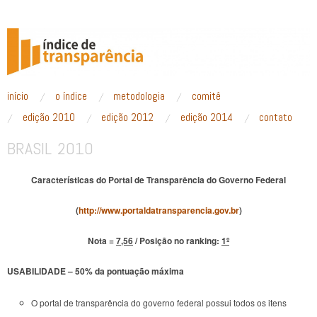
ÍNDICE DE TRANSPARÊNCIA
pular para o conteúdo
início
o índice
metodologia
comitê
Menu principal
edição 2010
edição 2012
edição 2014
contato
BRASIL 2010
Características do Portal de Transparência do Governo Federal
(
http://www.portaldatransparencia.gov.br
)
Nota =
7,56
/ Posição no ranking:
1º
USABILIDADE – 50% da pontuação máxima
O portal de transparência do governo federal possui todos os itens