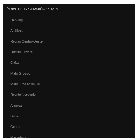
ÍNDICE DE TRANSPARÊNCIA 2012
Ranking
Análises
Região Centro-Oeste
Distrito Federal
Goiás
Mato Grosso
Mato Grosso do Sul
Região Nordeste
Alagoas
Bahia
Ceará
Maranhão