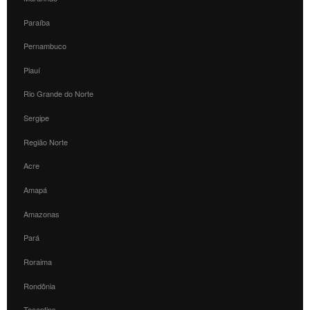
Paraíba
Pernambuco
Piauí
Rio Grande do Norte
Sergipe
Região Norte
Acre
Amapá
Amazonas
Pará
Roraima
Rondônia
Tocantins