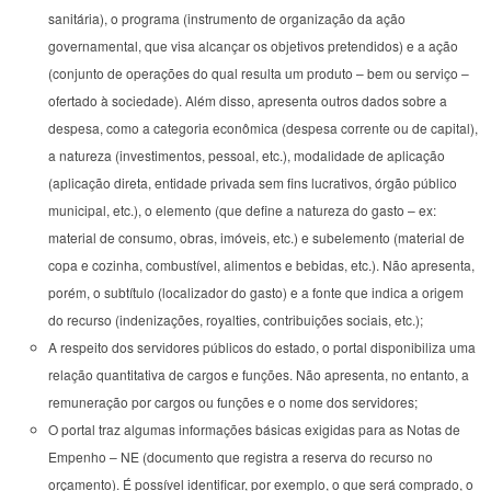
sanitária), o programa (instrumento de organização da ação
governamental, que visa alcançar os objetivos pretendidos) e a ação
(conjunto de operações do qual resulta um produto – bem ou serviço –
ofertado à sociedade). Além disso, apresenta outros dados sobre a
despesa, como a categoria econômica (despesa corrente ou de capital),
a natureza (investimentos, pessoal, etc.), modalidade de aplicação
(aplicação direta, entidade privada sem fins lucrativos, órgão público
municipal, etc.), o elemento (que define a natureza do gasto – ex:
material de consumo, obras, imóveis, etc.) e subelemento (material de
copa e cozinha, combustível, alimentos e bebidas, etc.). Não apresenta,
porém, o subtítulo (localizador do gasto) e a fonte que indica a origem
do recurso (indenizações, royalties, contribuições sociais, etc.);
A respeito dos servidores públicos do estado, o portal disponibiliza uma
relação quantitativa de cargos e funções. Não apresenta, no entanto, a
remuneração por cargos ou funções e o nome dos servidores;
O portal traz algumas informações básicas exigidas para as Notas de
Empenho – NE (documento que registra a reserva do recurso no
orçamento). É possível identificar, por exemplo, o que será comprado, o