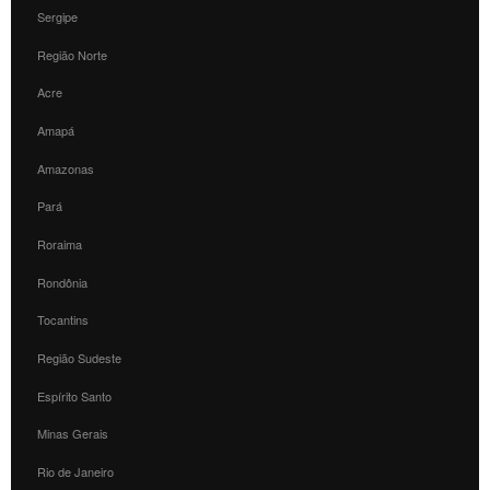
Sergipe
Região Norte
Acre
Amapá
Amazonas
Pará
Roraima
Rondônia
Tocantins
Região Sudeste
Espírito Santo
Minas Gerais
Rio de Janeiro