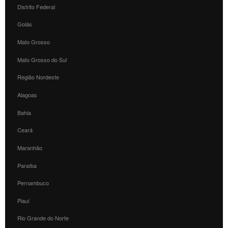
Distrito Federal
Goiás
Mato Grosso
Mato Grosso do Sul
Região Nordeste
Alagoas
Bahia
Ceará
Maranhão
Paraíba
Pernambuco
Piauí
Rio Grande do Norte