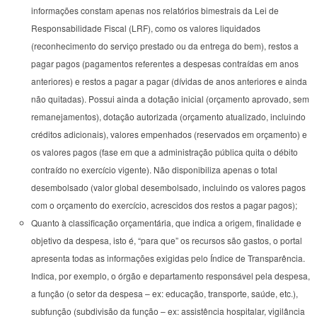
informações constam apenas nos relatórios bimestrais da Lei de
Responsabilidade Fiscal (LRF), como os valores liquidados
(reconhecimento do serviço prestado ou da entrega do bem), restos a
pagar pagos (pagamentos referentes a despesas contraídas em anos
anteriores) e restos a pagar a pagar (dívidas de anos anteriores e ainda
não quitadas). Possui ainda a dotação inicial (orçamento aprovado, sem
remanejamentos), dotação autorizada (orçamento atualizado, incluindo
créditos adicionais), valores empenhados (reservados em orçamento) e
os valores pagos (fase em que a administração pública quita o débito
contraído no exercício vigente). Não disponibiliza apenas o total
desembolsado (valor global desembolsado, incluindo os valores pagos
com o orçamento do exercício, acrescidos dos restos a pagar pagos);
Quanto à classificação orçamentária, que indica a origem, finalidade e
objetivo da despesa, isto é, “para que” os recursos são gastos, o portal
apresenta todas as informações exigidas pelo Índice de Transparência.
Indica, por exemplo, o órgão e departamento responsável pela despesa,
a função (o setor da despesa – ex: educação, transporte, saúde, etc.),
subfunção (subdivisão da função – ex: assistência hospitalar, vigilância