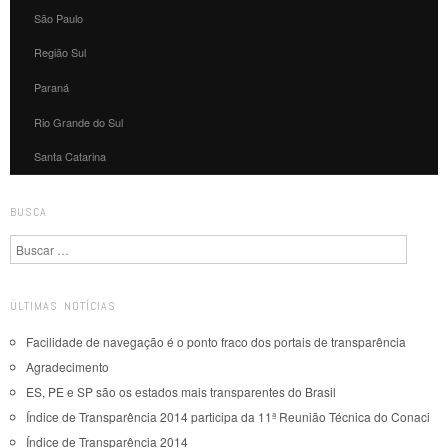
São Paulo
Região Sul
Paraná
Rio Grande do Sul
Santa Catarina
BUSCA
Pesquisa
ÚLTIMAS NOTÍCIAS
Facilidade de navegação é o ponto fraco dos portais de transparência
Agradecimento
ES, PE e SP são os estados mais transparentes do Brasil
Índice de Transparência 2014 participa da 11ª Reunião Técnica do Conaci
Índice de Transparência 2014