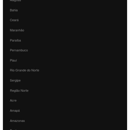
Bahia
Ceará
Maranhão
Paraíba
Pernambuco
Piauí
Rio Grande do Norte
Sergipe
Região Norte
Acre
Amapá
Amazonas