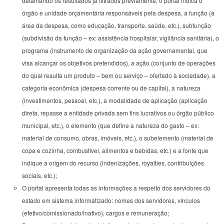
detalhando os resultados já filtrados previamente, o portal indica o
órgão e unidade orçamentária responsáveis pela despesa, a função (a
área da despesa, como educação, transporte, saúde, etc.), subfunção
(subdivisão da função – ex: assistência hospitalar, vigilância sanitária), o
programa (instrumento de organização da ação governamental, que
visa alcançar os objetivos pretendidos), a ação (conjunto de operações
do qual resulta um produto – bem ou serviço – ofertado à sociedade), a
categoria econômica (despesa corrente ou de capital), a natureza
(investimentos, pessoal, etc.), a modalidade de aplicação (aplicação
direta, repasse a entidade privada sem fins lucrativos ou órgão público
municipal, etc.), o elemento (que define a natureza do gasto – ex:
material de consumo, obras, imóveis, etc.), o subelemento (material de
copa e cozinha, combustível, alimentos e bebidas, etc.) e a fonte que
indique a origem do recurso (indenizações, royalties, contribuições
sociais, etc.);
O portal apresenta todas as informações a respeito dos servidores do
estado em sistema informatizado: nomes dos servidores, vínculos
(efetivo/comissionado/inativo), cargos e remuneração;