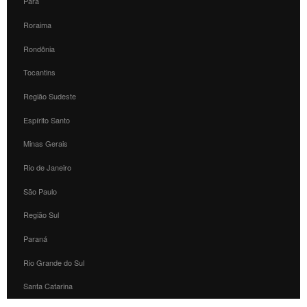
Pará
Roraima
Rondônia
Tocantins
Região Sudeste
Espírito Santo
Minas Gerais
Rio de Janeiro
São Paulo
Região Sul
Paraná
Rio Grande do Sul
Santa Catarina