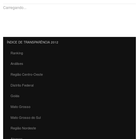
Carregando...
ÍNDICE DE TRANSPARÊNCIA 2012
Ranking
Análises
Região Centro-Oeste
Distrito Federal
Goiás
Mato Grosso
Mato Grosso do Sul
Região Nordeste
Alagoas