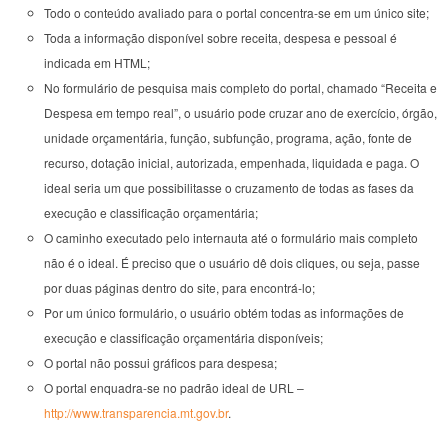
Todo o conteúdo avaliado para o portal concentra-se em um único site;
Toda a informação disponível sobre receita, despesa e pessoal é
indicada em HTML;
No formulário de pesquisa mais completo do portal, chamado “Receita e
Despesa em tempo real”, o usuário pode cruzar ano de exercício, órgão,
unidade orçamentária, função, subfunção, programa, ação, fonte de
recurso, dotação inicial, autorizada, empenhada, liquidada e paga. O
ideal seria um que possibilitasse o cruzamento de todas as fases da
execução e classificação orçamentária;
O caminho executado pelo internauta até o formulário mais completo
não é o ideal. É preciso que o usuário dê dois cliques, ou seja, passe
por duas páginas dentro do site, para encontrá-lo;
Por um único formulário, o usuário obtém todas as informações de
execução e classificação orçamentária disponíveis;
O portal não possui gráficos para despesa;
O portal enquadra-se no padrão ideal de URL –
http://www.transparencia.mt.gov.br
.