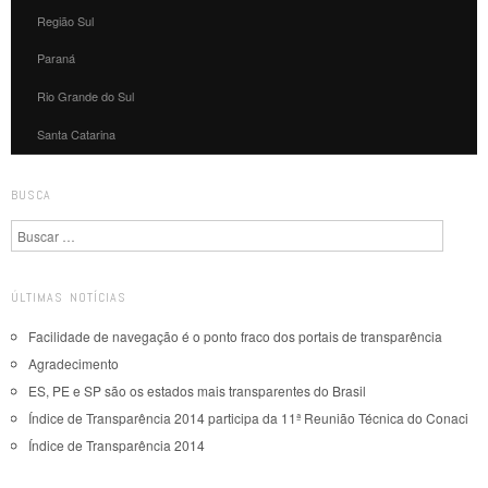
Região Sul
Paraná
Rio Grande do Sul
Santa Catarina
BUSCA
Pesquisa
ÚLTIMAS NOTÍCIAS
Facilidade de navegação é o ponto fraco dos portais de transparência
Agradecimento
ES, PE e SP são os estados mais transparentes do Brasil
Índice de Transparência 2014 participa da 11ª Reunião Técnica do Conaci
Índice de Transparência 2014