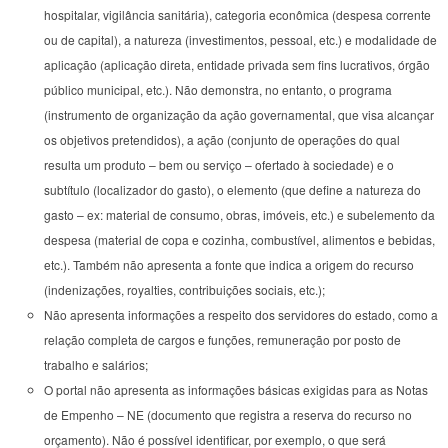
hospitalar, vigilância sanitária), categoria econômica (despesa corrente
ou de capital), a natureza (investimentos, pessoal, etc.) e modalidade de
aplicação (aplicação direta, entidade privada sem fins lucrativos, órgão
público municipal, etc.). Não demonstra, no entanto, o programa
(instrumento de organização da ação governamental, que visa alcançar
os objetivos pretendidos), a ação (conjunto de operações do qual
resulta um produto – bem ou serviço – ofertado à sociedade) e o
subtítulo (localizador do gasto), o elemento (que define a natureza do
gasto – ex: material de consumo, obras, imóveis, etc.) e subelemento da
despesa (material de copa e cozinha, combustível, alimentos e bebidas,
etc.). Também não apresenta a fonte que indica a origem do recurso
(indenizações, royalties, contribuições sociais, etc.);
Não apresenta informações a respeito dos servidores do estado, como a
relação completa de cargos e funções, remuneração por posto de
trabalho e salários;
O portal não apresenta as informações básicas exigidas para as Notas
de Empenho – NE (documento que registra a reserva do recurso no
orçamento). Não é possível identificar, por exemplo, o que será