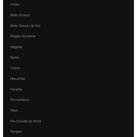
Goiás
Mato Grosso
Mato Grosso do Sul
Região Nordeste
Alagoas
Bahia
Ceará
Maranhão
Paraíba
Pernambuco
Piauí
Rio Grande do Norte
Sergipe