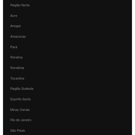
Região Norte
Acre
Amapá
Amazonas
Pará
Roraima
Rondônia
Tocantins
Região Sudeste
Espírito Santo
Minas Gerais
Rio de Janeiro
São Paulo