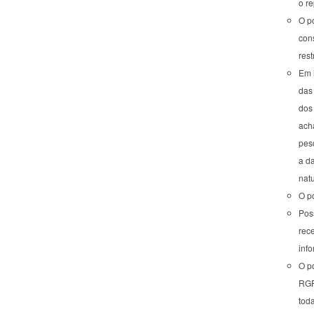
o r
O po
con
rest
Em i
das 
dos 
ach
pesq
a d
nat
O po
Pos
rece
inf
O po
RGF
tod