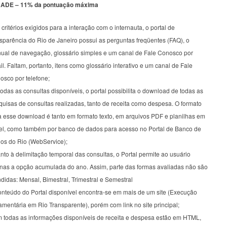
ADE – 11% da pontuação máxima
critérios exigidos para a interação com o internauta, o portal de
sparência do Rio de Janeiro possui as perguntas freqüentes (FAQ), o
ual de navegação, glossário simples e um canal de Fale Conosco por
l. Faltam, portanto, itens como glossário interativo e um canal de Fale
osco por telefone;
odas as consultas disponíveis, o portal possibilita o download de todas as
uisas de consultas realizadas, tanto de receita como despesa. O formato
a esse download é tanto em formato texto, em arquivos PDF e planilhas em
el, como também por banco de dados para acesso no Portal de Banco de
os do Rio (WebService);
to à delimitação temporal das consultas, o Portal permite ao usuário
nas a opção acumulada do ano. Assim, parte das formas avaliadas não são
didas: Mensal, Bimestral, Trimestral e Semestral
onteúdo do Portal disponível encontra-se em mais de um site (Execução
mentária em Rio Transparente), porém com link no site principal;
 todas as informações disponíveis de receita e despesa estão em HTML,