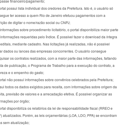
epasse financeiro/pagamento;
rtal possui lista individual dos credores da Prefeitura. Isto é, o usuário só
segue ter acesso a quem Rio de Janeiro efetuou pagamentos com a
rição de digitar o nome/razão social ou CNPJ;
nformações sobre procedimento licitatório, o portal disponibiliza maior parte
informações requeridas pelo Índice. É possível fazer o download da íntegra
editais, mediante cadastro. Nas licitações já realizadas, não é possível
ar dados ou lances das empresas concorrentes. O usuário consegue
uisar os contratos realizados, com a maior parte das informações, faltando
ata de publicação, o Programa de Trabalho para a execução do contrato, a
ureza e o empenho do gasto;
rtal não possui informações sobre convênios celebrados pela Prefeitura;
sui todos os dados exigidos para receita, com informações sobre origem da
ita, previsão de valores e a arrecadação efetiva. É possível organizar as
ormações por órgão;
rtal disponibiliza os relatórios da lei de responsabilidade fiscal (RREO e
) atualizados. Porém, as leis orçamentárias (LOA, LDO, PPA) se encontram
as sem atualização;