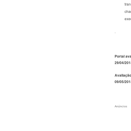
tran
cha
exe
.
Portal av
29/04/201
Avaliação
09/05/201
Anúncios