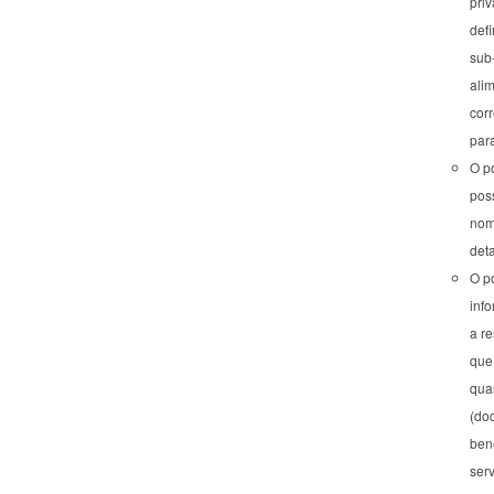
priv
defi
sub
ali
corr
par
O po
pos
nom
det
O p
inf
a re
que
qua
(do
bene
ser