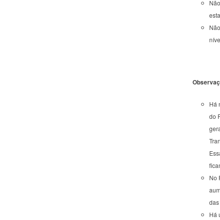
Não
est
Não
níve
Observaç
Há n
do 
gera
Tra
Essa
fica
No R
aum
das 
Há 