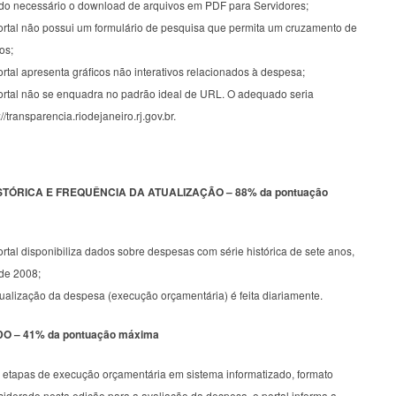
do necessário o download de arquivos em PDF para Servidores;
ortal não possui um formulário de pesquisa que permita um cruzamento de
os;
rtal apresenta gráficos não interativos relacionados à despesa;
ortal não se enquadra no padrão ideal de URL. O adequado seria
://transparencia.riodejaneiro.rj.gov.br.
STÓRICA E FREQUÊNCIA DA ATUALIZAÇÃO – 88% da pontuação
rtal disponibiliza dados sobre despesas com série histórica de sete anos,
de 2008;
tualização da despesa (execução orçamentária) é feita diariamente.
 – 41% da pontuação máxima
 etapas de execução orçamentária em sistema informatizado, formato
iderado nesta edição para a avaliação da despesa, o portal informa a