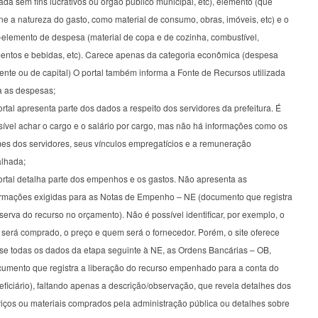
ada sem fins lucrativos ou órgão público municipal, etc), elemento (que
ne a natureza do gasto, como material de consumo, obras, imóveis, etc) e o
-elemento de despesa (material de copa e de cozinha, combustível,
mentos e bebidas, etc). Carece apenas da categoria econômica (despesa
ente ou de capital) O portal também informa a Fonte de Recursos utilizada
a as despesas;
rtal apresenta parte dos dados a respeito dos servidores da prefeitura. É
sível achar o cargo e o salário por cargo, mas não há informações como os
es dos servidores, seus vínculos empregatícios e a remuneração
alhada;
ortal detalha parte dos empenhos e os gastos. Não apresenta as
ormações exigidas para as Notas de Empenho – NE (documento que registra
serva do recurso no orçamento). Não é possível identificar, por exemplo, o
 será comprado, o preço e quem será o fornecedor. Porém, o site oferece
se todas os dados da etapa seguinte à NE, as Ordens Bancárias – OB,
cumento que registra a liberação do recurso empenhado para a conta do
ficiário), faltando apenas a descrição/observação, que revela detalhes dos
viços ou materiais comprados pela administração pública ou detalhes sobre