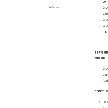
sen
O p
Anúncios
dad
O po
O p
http
SÉRIE HI
máxima
O po
des
A a
CONTEÚDO
Das
cons