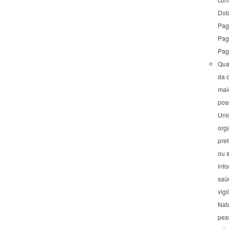
Dot
Pag
Pag
Pag
Quan
da d
maio
poss
Uni
org
pre
ou s
inf
saúd
vigi
Nat
pess