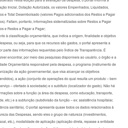
ação Inicial, Dotação Autorizada, os valores Empenhados, Liquidados,
os e Total Desembolsado (valores Pagos adicionados dos Restos a Pagar
os). Faltam, portanto, informações sistematizadas sobre Restos a Pagar
os e Restos a Pagar a Pagar;
to à classificação orçamentária, que indica a origem, finalidade e objetivo
espesa, ou seja, para que os recursos são gastos, o portal apresenta a
r parte das informações requeridas pelo Índice de Transparência. É
ível encontrar, por meio das pesquisas disponíveis ao usuário, o órgão e a
dade Orçamentária responsável pela despesa, o programa (instrumento de
anização da ação governamental, que visa alcançar os objetivos
tendidos), a ação (conjunto de operações do qual resulta um produto – bem
erviço – ofertado à sociedade) e o subtítulo (localizador do gasto). Não há
ormações sobre a função (a área da despesa, como educação, transporte,
e, etc.) e a subfunção (subdivisão da função – ex: assistência hospitalar,
lância sanitária). O portal apresenta quase todos os dados relacionados à
ureza das Despesas, sendo eles o grupo de natureza (investimentos,
oal, etc.), modalidade de aplicação (aplicação direta, repasse a entidade