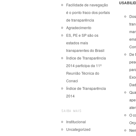
USABILID
Facilidade de navegação
é o ponto fraco dos portais
Dos 
de transparência
tran
Agradecimento
man
ES, PE e SP são os
emai
estados mais
Con
transparentes do Brasil
De t
Índice de Transparência
pesq
2014 participa da 11ª
par
Reunião Técnica do
Exc
Conaci
Dad
Índice de Transparência
Quan
2014
ape
aten
SAIBA MAIS
O c
Institucional
Orça
Uncategorized
Nem