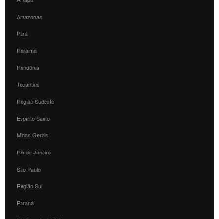
Amazonas
Pará
Roraima
Rondônia
Tocantins
Região Sudeste
Espírito Santo
Minas Gerais
Rio de Janeiro
São Paulo
Região Sul
Paraná