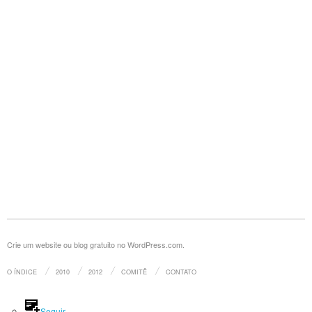
Crie um website ou blog gratuito no WordPress.com.
O ÍNDICE
2010
2012
COMITÊ
CONTATO
Seguir