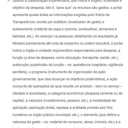
Quanto à classificação orçamentária, que indica a origem, finalidade e
objetivo da despesa, isto é, “para que” os recursos são gastos, o portal
apresenta quase todas as informações exigidas pelo Índice de
Transparência, exceto por subtítulo (localizador do gasto) e
subelemento (material de copa e cozinha, combustível, alimentos e
bebidas, etc.). Ao avançar na pesquisa, detalhando os resultados já
filtrados previamente até nota de empenho ou ordem bancária, o portal
indica o órgão e unidade orçamentária responsáveis pela despesa, a
função (a área da despesa, como educação, transporte, saúde, etc.),
subfunção (subdivisão da função – ex: assistência hospitalar, vigilância
sanitária), o programa (instrumento de organização da ação
governamental, que visa alcançar os objetivos pretendidos), a ação
(conjunto de operações do qual resulta um produto – bem ou serviço –
ofertado à sociedade), a categoria econômica (despesa corrente ou de
capital), a natureza (investimentos, pessoal, etc.), a modalidade de
aplicação (aplicação direta, repasse a entidade privada sem fins
lucrativos ou órgão público municipal, etc.), o elemento (que define a
natureza do gasto – ex: material de consumo, obras, imóveis, etc.) e a