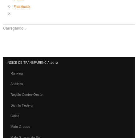
Facebook
Carregando...
ÍNDICE DE TRANSPARÊNCIA 2012
Ranking
Análises
Região Centro-Oeste
Distrito Federal
Goiás
Mato Grosso
Mato Grosso do Sul