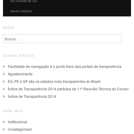
Rio Grande do Sul
Santa Catarina
BUSCA
Pesquisa
ÚLTIMAS NOTÍCIAS
Facilidade de navegação é o ponto fraco dos portais de transparência
Agradecimento
ES, PE e SP são os estados mais transparentes do Brasil
Índice de Transparência 2014 participa da 11ª Reunião Técnica do Conaci
Índice de Transparência 2014
SAIBA MAIS
Institucional
Uncategorized