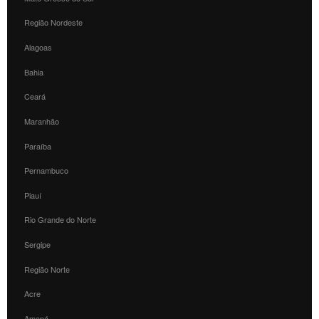
Região Nordeste
Alagoas
Bahia
Ceará
Maranhão
Paraíba
Pernambuco
Piauí
Rio Grande do Norte
Sergipe
Região Norte
Acre
Amapá