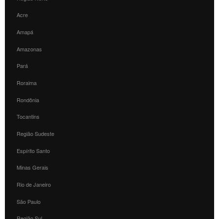
Acre
Amapá
Amazonas
Pará
Roraima
Rondônia
Tocantins
Região Sudeste
Espírito Santo
Minas Gerais
Rio de Janeiro
São Paulo
Região Sul