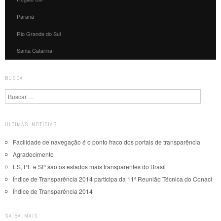
Paraná
Rio Grande do Sul
Santa Catarina
BUSCA
Pesquisa
ÚLTIMAS NOTÍCIAS
Facilidade de navegação é o ponto fraco dos portais de transparência
Agradecimento
ES, PE e SP são os estados mais transparentes do Brasil
Índice de Transparência 2014 participa da 11ª Reunião Técnica do Conaci
Índice de Transparência 2014
SAIBA MAIS