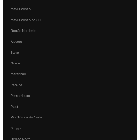
Mato Grosso
Mato Grosso do Sul
Região Nordeste
Alagoas
Bahia
Ceará
Maranhão
Paraíba
Pernambuco
Piauí
Rio Grande do Norte
Sergipe
Região Norte