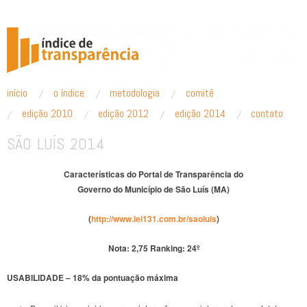
ÍNDICE DE TRANSPARÊNCIA
pular para o conteúdo
início
o índice
metodologia
comitê
Menu principal
edição 2010
edição 2012
edição 2014
contato
SÃO LUÍS 2014
Características do Portal de Transparência do
Governo
do Município
de São Luís (MA)
(
http://www.lei131.com.br/saoluis
)
Nota: 2,75
Ranking: 24º
USABILIDADE – 18% da pontuação máxima